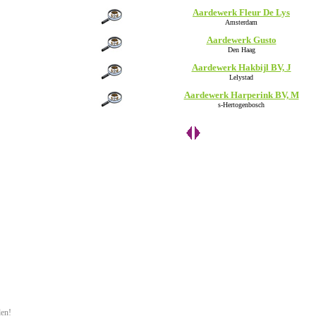
Aardewerk Fleur De Lys
Amsterdam
Aardewerk Gusto
Den Haag
Aardewerk Hakbijl BV, J
Lelystad
Aardewerk Harperink BV, M
s-Hertogenbosch
den!