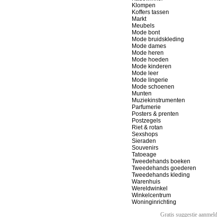
Klompen
Koffers tassen
Markt
Meubels
Mode bont
Mode bruidskleding
Mode dames
Mode heren
Mode hoeden
Mode kinderen
Mode leer
Mode lingerie
Mode schoenen
Munten
Muziekinstrumenten
Parfumerie
Posters & prenten
Postzegels
Riet & rotan
Sexshops
Sieraden
Souvenirs
Tatoeage
Tweedehands boeken
Tweedehands goederen
Tweedehands kleding
Warenhuis
Wereldwinkel
Winkelcentrum
Woninginrichting
Gratis suggestie aanmel