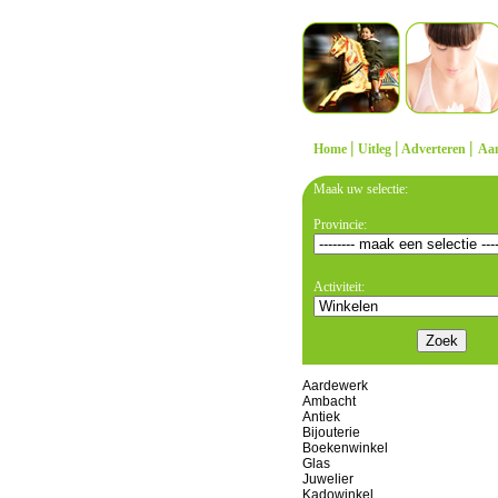
|
|
|
Home
Uitleg
Adverteren
Aa
Maak uw selectie:
Provincie:
Activiteit:
Aardewerk
Ambacht
Antiek
Bijouterie
Boekenwinkel
Glas
Juwelier
Kadowinkel