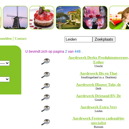
|
nmelden
Contact
U bevindt zich op pagina
2
van
448
.
Aardewerk Derkx Produktontwerper,
Esther
Utrecht
Aardewerk Dis en That
Smallingerland (o.a. Drachten)
Aardewerk Dlauwe Tulp, de
Delft
Aardewerk Drietand BV, De
Gouda
Aardewerk Extra Vert
Leiden
Aardewerk Feeterse cadeaulijst-
specialist
Bussum