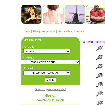
|
|
|
|
Home
Uitleg
Adverteren
Aanmelden
Contact
Maak uw selectie:
U bevindt zich o
Provincie:
Gemeente:
Activiteit:
Gratis suggestie aanmelden!
Nieuw!
Vakantiehuis kopen