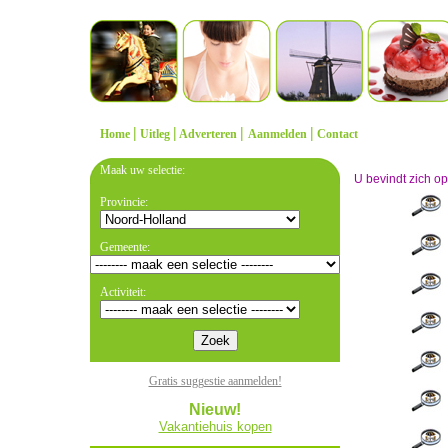
|
|
|
|
Home
Uitleg
Adverteren
Aanmelden
Contact
Maak uw selectie:
U bevindt zich o
Provincie:
Gemeente:
Activiteit:
Gratis suggestie aanmelden!
Nieuw!
Vakantiehuis kopen