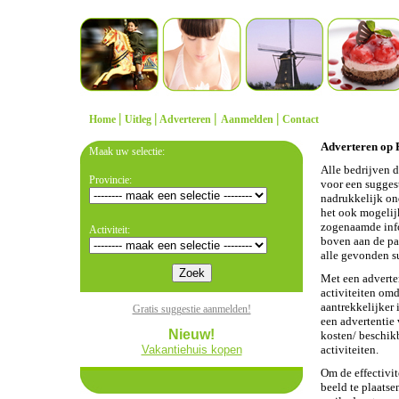
|
|
|
|
Home
Uitleg
Adverteren
Aanmelden
Contact
Adverteren op R
Maak uw selectie:
Alle bedrijven d
Provincie:
voor een sugges
nadrukkelijk on
het ook mogelijk
zogenaamde info
Activiteit:
boven aan de pa
alle gevonden s
Met een adverte
activiteiten omd
aantrekkelijker 
Gratis suggestie aanmelden!
een advertentie
Nieuw!
kosten/ beschik
Vakantiehuis kopen
activiteiten.
Om de effectivit
beeld te plaatse