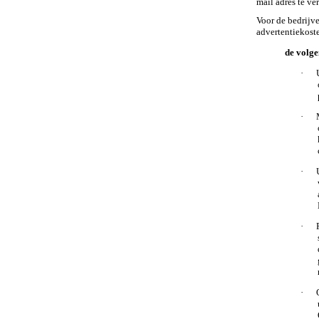
mail adres te v
Voor de bedrijv
advertentiekoste
de volge
·
·
·
·
·