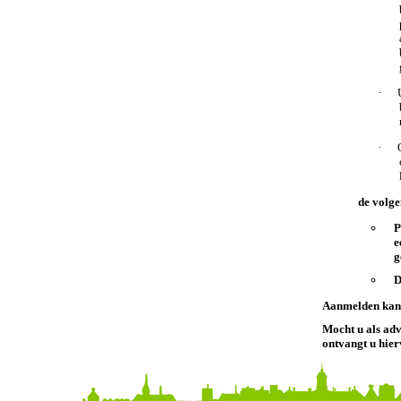
·
·
de volge
P
e
g
D
Aanmelden kan
Mocht u als ad
ontvangt u hie