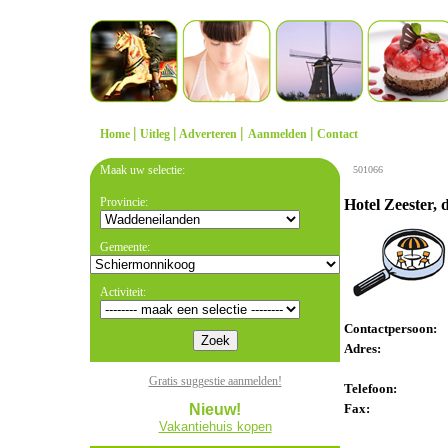
|
|
|
|
Home
Uitleg
Adverteren
Aanmelden
Contact
Maak uw selectie:
501066
Provincie:
Hotel Zeester, 
Gemeente:
Activiteit:
Contactpersoon:
Adres:
Gratis suggestie aanmelden!
Telefoon:
Nieuw!
Fax:
Vakantiehuis kopen