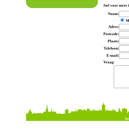
Stel voor meer 
Naam:
M
Adres:
Postcode:
Plaats:
Telefoon:
E-mail:
Vraag:
In