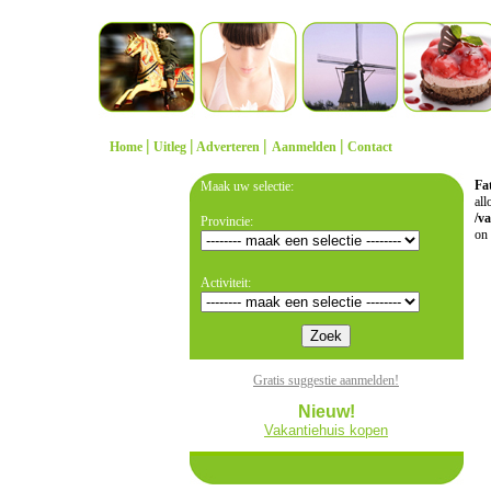
|
|
|
|
Home
Uitleg
Adverteren
Aanmelden
Contact
Fat
Maak uw selectie:
all
/v
Provincie:
on 
Activiteit:
Gratis suggestie aanmelden!
Nieuw!
Vakantiehuis kopen