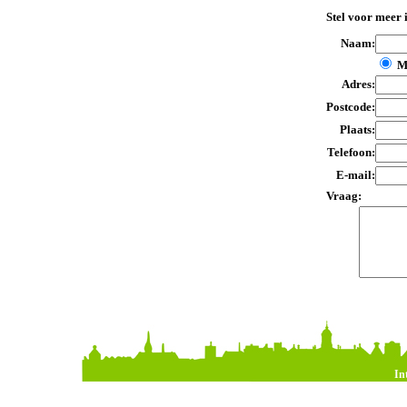
Stel voor meer 
Naam:
M
Adres:
Postcode:
Plaats:
Telefoon:
E-mail:
Vraag:
In