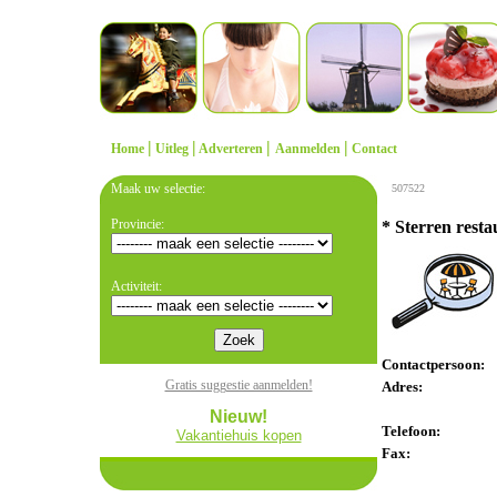
|
|
|
|
Home
Uitleg
Adverteren
Aanmelden
Contact
Maak uw selectie:
507522
Provincie:
* Sterren rest
Activiteit:
Contactpersoon:
Gratis suggestie aanmelden!
Adres:
Nieuw!
Telefoon:
Vakantiehuis kopen
Fax: