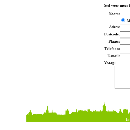
Stel voor meer 
Naam:
M
Adres:
Postcode:
Plaats:
Telefoon:
E-mail:
Vraag:
In