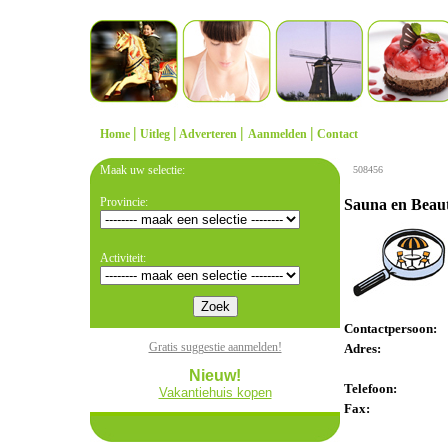
|
|
|
|
Home
Uitleg
Adverteren
Aanmelden
Contact
Maak uw selectie:
508456
Provincie:
Sauna en Beaut
Activiteit:
Contactpersoon:
Gratis suggestie aanmelden!
Adres:
Nieuw!
Telefoon:
Vakantiehuis kopen
Fax: