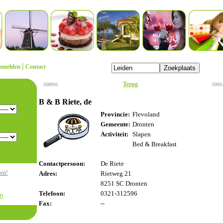
|
nmelden
Contact
Terug
508941
5995
B & B Riete, de
Provincie:
Flevoland
Gemeente:
Dronten
Activiteit:
Slapen
Bed & Breakfast
Contactpersoon:
De Riete
den!
Adres:
Rietweg 21
8251 SC Dronten
Telefoon:
0321-312596
n
Fax:
--