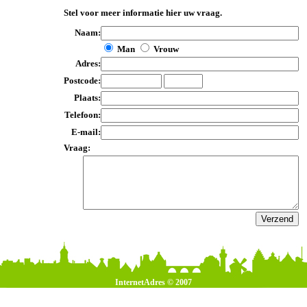
Stel voor meer informatie hier uw vraag.
Naam:
Man
Vrouw
Adres:
Postcode:
Plaats:
Telefoon:
E-mail:
Vraag:
InternetAdres © 2007