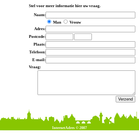
Stel voor meer informatie hier uw vraag.
Naam:
Man
Vrouw
Adres:
Postcode:
Plaats:
Telefoon:
E-mail:
Vraag:
InternetAdres © 2007