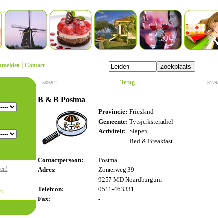
|
nmelden
Contact
Terug
509202
3179
B & B Postma
Provincie:
Friesland
Gemeente:
Tytsjerksteradiel
Activiteit:
Slapen
Bed & Breakfast
Contactpersoon:
Postma
den!
Adres:
Zomerweg 39
9257 MD Noardburgum
Telefoon:
0511-463331
n
Fax:
-