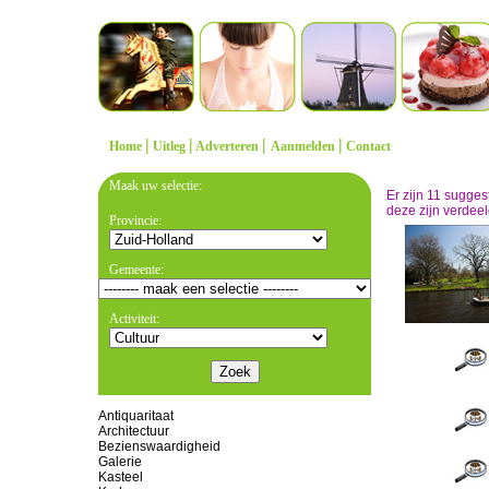
|
|
|
|
Home
Uitleg
Adverteren
Aanmelden
Contact
Maak uw selectie:
Er zijn 11 sugge
deze zijn verdeel
Provincie:
Gemeente:
Activiteit:
Antiquaritaat
Architectuur
Bezienswaardigheid
Galerie
Kasteel