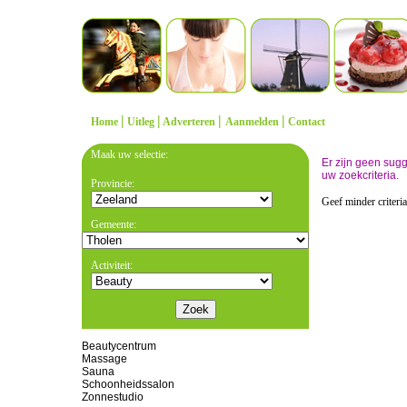
|
|
|
|
Home
Uitleg
Adverteren
Aanmelden
Contact
Maak uw selectie:
Er zijn geen sug
uw zoekcriteria.
Provincie:
Geef minder criteri
Gemeente:
Activiteit:
Beautycentrum
Massage
Sauna
Schoonheidssalon
Zonnestudio