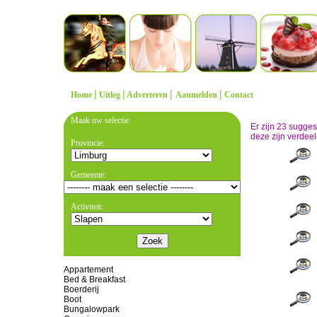
|
|
|
|
Home
Uitleg
Adverteren
Aanmelden
Contact
Maak uw selectie:
Er zijn 23 sugge
deze zijn verdeel
Provincie:
Gemeente:
Activiteit:
Appartement
Bed & Breakfast
Boerderij
Boot
Bungalowpark