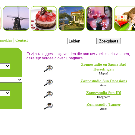
|
nmelden
Contact
Er zijn 4 suggesties gevonden die aan uw zoekcriteria voldoen,
deze zijn verdeeld over 1 pagina's.
Zonnestudio en Sauna Bad
Hesselingen
Meppel
Zonnestudio Sun Occasions
Assen
Zonnestudio Sun-ID!
Hoogeveen
Zonnestudio Tanner
Assen