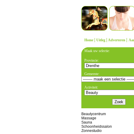
|
|
|
Home
Uitleg
Adverteren
Aa
Maak uw selectie:
Provincie:
Gemeente:
Activiteit:
Beautycentrum
Massage
Sauna
Schoonheidssalon
Zonnestudio