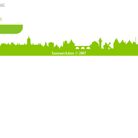
den!
n
InternetAdres © 2007