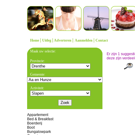
|
|
|
|
Home
Uitleg
Adverteren
Aanmelden
Contact
Maak uw selectie:
Er zijn 1 sugges
deze zijn verdeel
Provincie:
Gemeente:
Activiteit:
Appartement
Bed & Breakfast
Boerderij
Boot
Bungalowpark