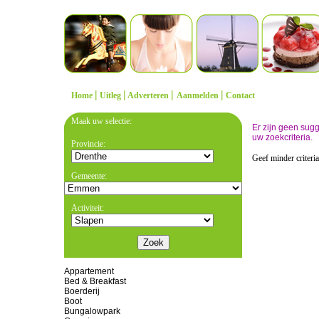
|
|
|
|
Home
Uitleg
Adverteren
Aanmelden
Contact
Maak uw selectie:
Er zijn geen sug
uw zoekcriteria.
Provincie:
Geef minder criteri
Gemeente:
Activiteit:
Appartement
Bed & Breakfast
Boerderij
Boot
Bungalowpark