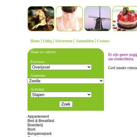
|
|
|
|
Home
Uitleg
Adverteren
Aanmelden
Contact
Maak uw selectie:
Er zijn geen sug
uw zoekcriteria.
Provincie:
Geef minder criteri
Gemeente:
Activiteit:
Appartement
Bed & Breakfast
Boerderij
Boot
Bungalowpark