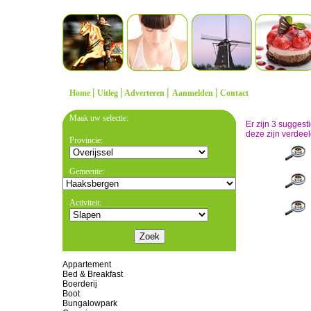
|
|
|
|
Home
Uitleg
Adverteren
Aanmelden
Contact
Maak uw selectie:
Er zijn 3 sugges
deze zijn verdeel
Provincie:
Gemeente:
Activiteit:
Appartement
Bed & Breakfast
Boerderij
Boot
Bungalowpark