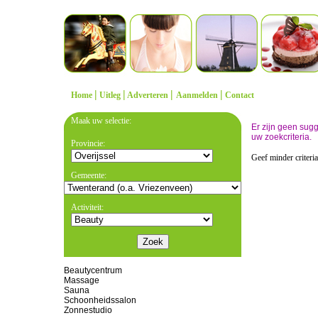
|
|
|
|
Home
Uitleg
Adverteren
Aanmelden
Contact
Maak uw selectie:
Er zijn geen sug
uw zoekcriteria.
Provincie:
Geef minder criteri
Gemeente:
Activiteit:
Beautycentrum
Massage
Sauna
Schoonheidssalon
Zonnestudio