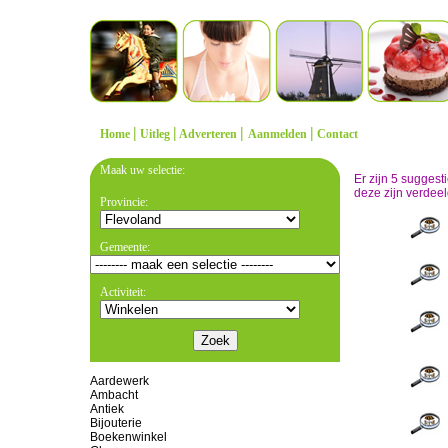
|
|
|
|
Home
Uitleg
Adverteren
Aanmelden
Contact
Maak uw selectie:
Er zijn 5 sugges
deze zijn verdeel
Provincie:
Gemeente:
Activiteit:
Aardewerk
Ambacht
Antiek
Bijouterie
Boekenwinkel