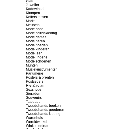
Glas
Juwelier
Kadowinkel
Klompen
Koffers tassen
Markt
Meubels
Mode bont
Mode bruidskleding
Mode dames
Mode heren
Mode hoeden
Mode kinderen
Mode leer
Mode lingerie
Mode schoenen
Munten
Muziekinstrumenten
Parfumerie
Posters & prenten
Postzegels
Riet & rotan
Sexshops
Sieraden
Souvenirs
Tatoeage
Tweedehands boeken
Tweedehands goederen
Tweedehands kleding
Warenhuis
Wereldwinkel
Winkelcentrum