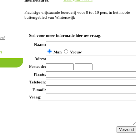
Internetadres:
www.guldenhuis.nl
Prachtige vrijstaande boerderij voor 8 tot 10 pers, in het mooie
buitengebied van Winterswijk
Stel voor meer informatie hier uw vraag.
den!
Naam:
n
Man
Vrouw
Adres:
Postcode:
Plaats:
Telefoon:
E-mail:
Vraag: