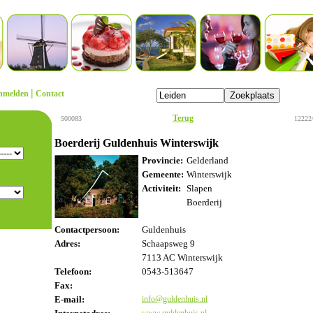
|
nmelden
Contact
Terug
500083
12222
Boerderij Guldenhuis Winterswijk
Provincie:
Gelderland
Gemeente:
Winterswijk
Activiteit:
Slapen
Boerderij
Contactpersoon:
Guldenhuis
Adres:
Schaapsweg 9
7113 AC Winterswijk
Telefoon:
0543-513647
Fax:
E-mail:
info@guldenhuis.nl