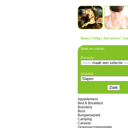
|
|
|
Home
Uitleg
Adverteren
Aa
Maak uw selectie:
Provincie:
Activiteit:
Appartement
Bed & Breakfast
Boerderij
Boot
Bungalowpark
Camping
Caravan
Groepsaccommodatie