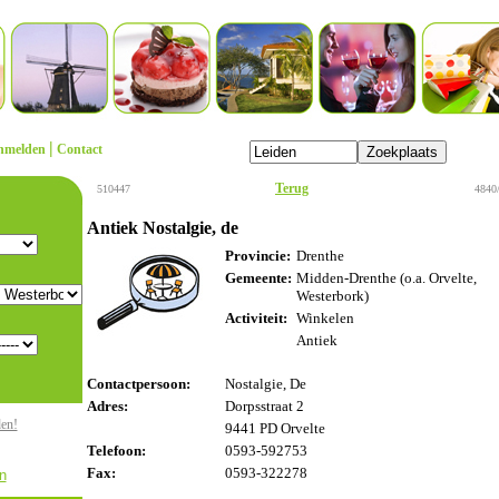
|
nmelden
Contact
Terug
510447
4840
Antiek Nostalgie, de
Provincie:
Drenthe
Gemeente:
Midden-Drenthe (o.a. Orvelte,
Westerbork)
Activiteit:
Winkelen
Antiek
Contactpersoon:
Nostalgie, De
Adres:
Dorpsstraat 2
den!
9441 PD Orvelte
Telefoon:
0593-592753
Fax:
0593-322278
n