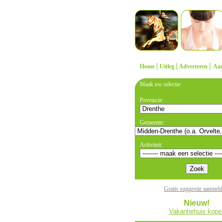
|
|
|
Home
Uitleg
Adverteren
Aa
Maak uw selectie:
Provincie:
Gemeente:
Activiteit:
Gratis suggestie aanmel
Nieuw!
Vakantiehuis kope