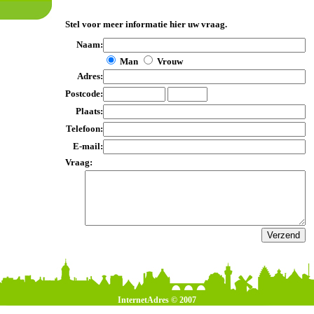
Stel voor meer informatie hier uw vraag.
Naam:
Man
Vrouw
Adres:
Postcode:
Plaats:
Telefoon:
E-mail:
Vraag:
InternetAdres © 2007