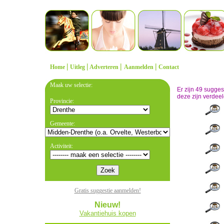
|
|
|
|
Home
Uitleg
Adverteren
Aanmelden
Contact
Maak uw selectie:
Er zijn 49 sugge
deze zijn verdeel
Provincie:
Gemeente:
Activiteit:
Gratis suggestie aanmelden!
Nieuw!
Vakantiehuis kopen