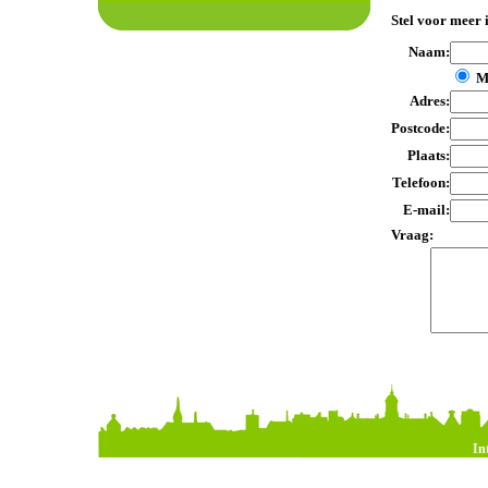
Stel voor meer 
Naam:
M
Adres:
Postcode:
Plaats:
Telefoon:
E-mail:
Vraag:
In