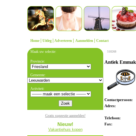
|
|
|
|
Home
Uitleg
Adverteren
Aanmelden
Contact
Maak uw selectie:
518268
Provincie:
Antiek Emmaka
Gemeente:
Activiteit:
Contactpersoon:
Adres:
Gratis suggestie aanmelden!
Telefoon:
Nieuw!
Fax:
Vakantiehuis kopen