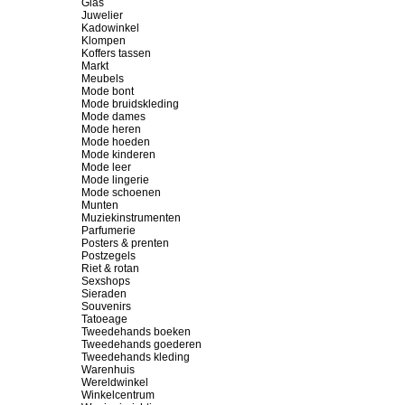
Glas
Juwelier
Kadowinkel
Klompen
Koffers tassen
Markt
Meubels
Mode bont
Mode bruidskleding
Mode dames
Mode heren
Mode hoeden
Mode kinderen
Mode leer
Mode lingerie
Mode schoenen
Munten
Muziekinstrumenten
Parfumerie
Posters & prenten
Postzegels
Riet & rotan
Sexshops
Sieraden
Souvenirs
Tatoeage
Tweedehands boeken
Tweedehands goederen
Tweedehands kleding
Warenhuis
Wereldwinkel
Winkelcentrum