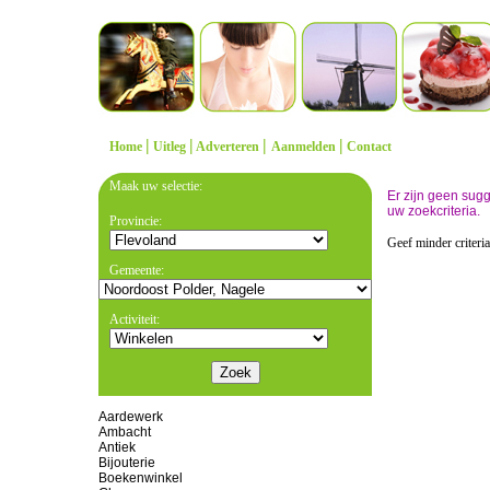
|
|
|
|
Home
Uitleg
Adverteren
Aanmelden
Contact
Maak uw selectie:
Er zijn geen sug
uw zoekcriteria.
Provincie:
Geef minder criteri
Gemeente:
Activiteit:
Aardewerk
Ambacht
Antiek
Bijouterie
Boekenwinkel