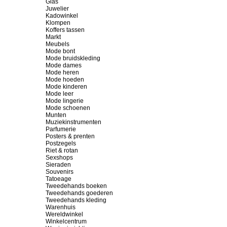
Glas
Juwelier
Kadowinkel
Klompen
Koffers tassen
Markt
Meubels
Mode bont
Mode bruidskleding
Mode dames
Mode heren
Mode hoeden
Mode kinderen
Mode leer
Mode lingerie
Mode schoenen
Munten
Muziekinstrumenten
Parfumerie
Posters & prenten
Postzegels
Riet & rotan
Sexshops
Sieraden
Souvenirs
Tatoeage
Tweedehands boeken
Tweedehands goederen
Tweedehands kleding
Warenhuis
Wereldwinkel
Winkelcentrum