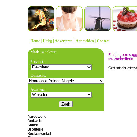
|
|
|
|
Home
Uitleg
Adverteren
Aanmelden
Contact
Maak uw selectie:
Er zijn geen sug
uw zoekcriteria.
Provincie:
Geef minder criteri
Gemeente:
Activiteit:
Aardewerk
Ambacht
Antiek
Bijouterie
Boekenwinkel