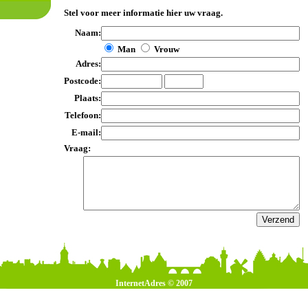
Stel voor meer informatie hier uw vraag.
Naam:
Man
Vrouw
Adres:
Postcode:
Plaats:
Telefoon:
E-mail:
Vraag:
InternetAdres © 2007