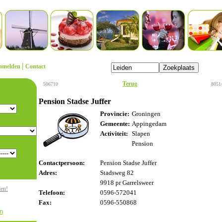
|
nmelden
Contact
Terug
506710
8051
Pension Stadse Juffer
Provincie:
Groningen
Gemeente:
Appingedam
Activiteit:
Slapen
Pension
Contactpersoon:
Pension Stadse Juffer
Adres:
Stadsweg 82
9918 pr Garrelsweer
den!
Telefoon:
0596-572041
Fax:
0596-550868
n