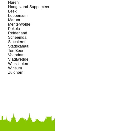
Haren
Hoogezand-Sappemeer
Leek
Loppersum
Marum
Menterwolde
Pekela
Reiderland
Scheemda
Slochteren
Stadskanaal
Ten Boer
Veendam
Vlagtwedde
Winschoten
Winsum
Zuidhorn