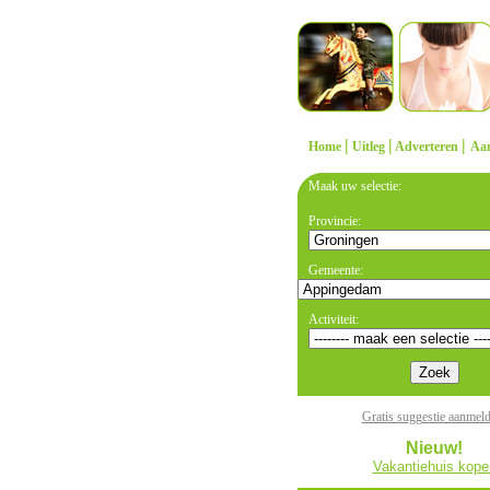
|
|
|
Home
Uitleg
Adverteren
Aa
Maak uw selectie:
Provincie:
Gemeente:
Activiteit:
Gratis suggestie aanmel
Nieuw!
Vakantiehuis kope