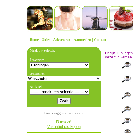
|
|
|
|
Home
Uitleg
Adverteren
Aanmelden
Contact
Maak uw selectie:
Er zijn 11 sugge
deze zijn verdeel
Provincie:
Gemeente:
Activiteit:
Gratis suggestie aanmelden!
Nieuw!
Vakantiehuis kopen