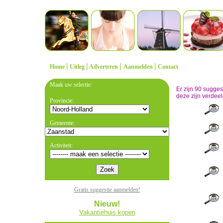
|
|
|
|
Home
Uitleg
Adverteren
Aanmelden
Contact
Maak uw selectie:
Er zijn 90 sugge
deze zijn verdeel
Provincie:
Gemeente:
Activiteit:
Gratis suggestie aanmelden!
Nieuw!
Vakantiehuis kopen