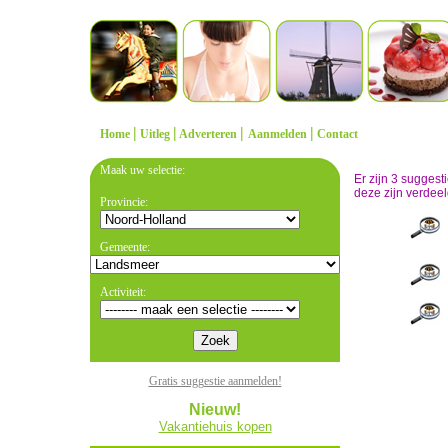
|
|
|
|
Home
Uitleg
Adverteren
Aanmelden
Contact
Maak uw selectie:
Er zijn 3 sugges
deze zijn verdeel
Provincie:
Gemeente:
Activiteit:
Gratis suggestie aanmelden!
Nieuw!
Vakantiehuis kopen