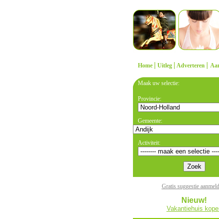
|
|
|
Home
Uitleg
Adverteren
Aa
Maak uw selectie:
Provincie:
Gemeente:
Activiteit:
Gratis suggestie aanmel
Nieuw!
Vakantiehuis kope