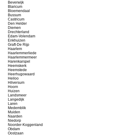
Beverwijk
Blaricum
Bloemendaal
Bussum
Castricum
Den Helder
Diemen
Drechterland
Edam-Volendam
Enkhuizen
Graft-De Rijp
Haarlem
Haarlemmerliede
Haarlemmermeer
Harenkarspel
Heemskerk
Heemstede
Heerhugowaard
Heiloo
Hilversum
Hoorn
Huizen
Landsmeer
Langedijk
Laren
Medemblik
Muiden
Naarden
Niedorp
Noorder-Koggenland
Obdam
Oostzaan