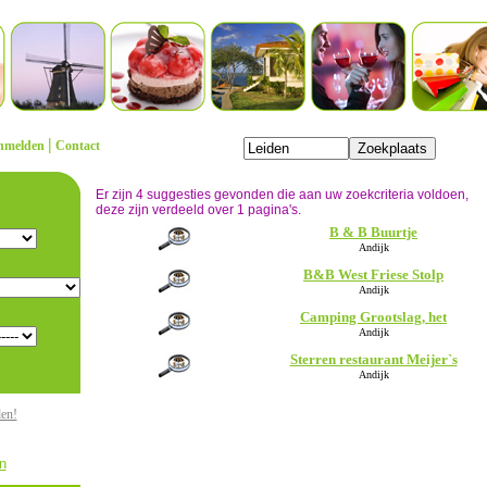
|
nmelden
Contact
Er zijn 4 suggesties gevonden die aan uw zoekcriteria voldoen,
deze zijn verdeeld over 1 pagina's.
B & B Buurtje
Andijk
B&B West Friese Stolp
Andijk
Camping Grootslag, het
Andijk
Sterren restaurant Meijer`s
Andijk
den!
n