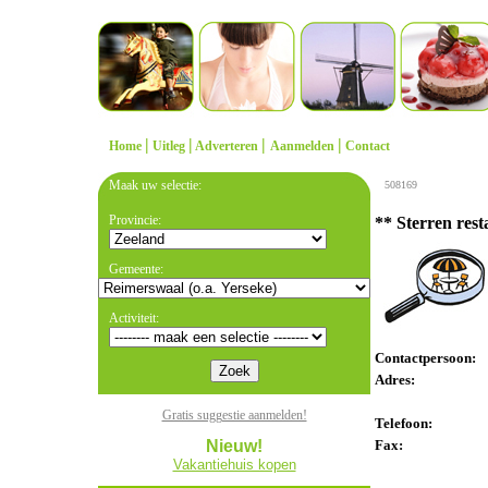
|
|
|
|
Home
Uitleg
Adverteren
Aanmelden
Contact
Maak uw selectie:
508169
Provincie:
** Sterren rest
Gemeente:
Activiteit:
Contactpersoon:
Adres:
Gratis suggestie aanmelden!
Telefoon:
Nieuw!
Fax:
Vakantiehuis kopen