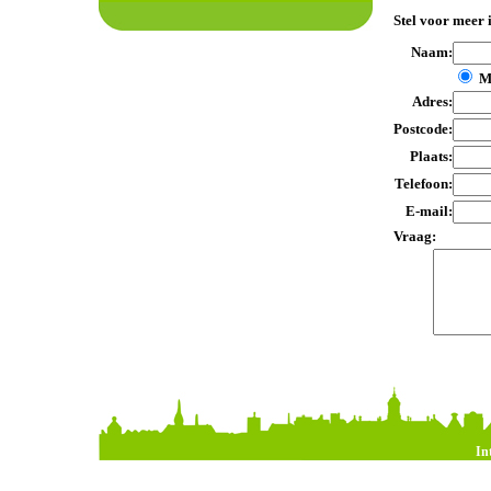
Stel voor meer 
Naam:
M
Adres:
Postcode:
Plaats:
Telefoon:
E-mail:
Vraag:
In