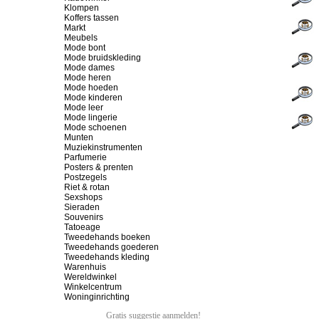
Klompen
Koffers tassen
Markt
Meubels
Mode bont
Mode bruidskleding
Mode dames
Mode heren
Mode hoeden
Mode kinderen
Mode leer
Mode lingerie
Mode schoenen
Munten
Muziekinstrumenten
Parfumerie
Posters & prenten
Postzegels
Riet & rotan
Sexshops
Sieraden
Souvenirs
Tatoeage
Tweedehands boeken
Tweedehands goederen
Tweedehands kleding
Warenhuis
Wereldwinkel
Winkelcentrum
Woninginrichting
Gratis suggestie aanmelden!