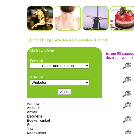
|
|
|
|
Home
Uitleg
Adverteren
Aanmelden
Contact
Maak uw selectie:
Er zijn 93 sugge
deze zijn verdeel
Provincie:
Activiteit:
Aardewerk
Ambacht
Antiek
Bijouterie
Boekenwinkel
Glas
Juwelier
Kadowinkel