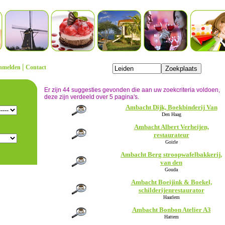
|
nmelden
Contact
Er zijn 44 suggesties gevonden die aan uw zoekcriteria voldoen,
deze zijn verdeeld over 5 pagina's.
Ambacht Dijk, Boekbinderij Van
Den Haag
Ambacht Albert Verheijen,
restaurateur
Goirle
Ambacht Berg stroopwafelbakkerij,
van den
Gouda
Ambacht Boeijink & Boekel,
schilderijenrestaurator
Haarlem
Ambacht Bonbon Atelier A3
Hattem