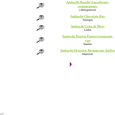
Ambacht Boselie Encadreurs,
restaurateurs
s-Hertogenbosch
Ambacht Chocolate Bar
Nijmegen
Ambacht Cotta di Mare
Leiden
Ambacht Daalen Papierrestauratie,
van
Haarlem
Ambacht Driessen, Restauratie Atelier
Maastricht
den!