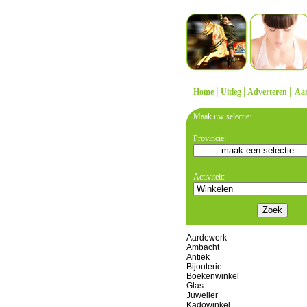
|
|
|
Home
Uitleg
Adverteren
Aa
Maak uw selectie:
Provincie:
Activiteit:
Aardewerk
Ambacht
Antiek
Bijouterie
Boekenwinkel
Glas
Juwelier
Kadowinkel