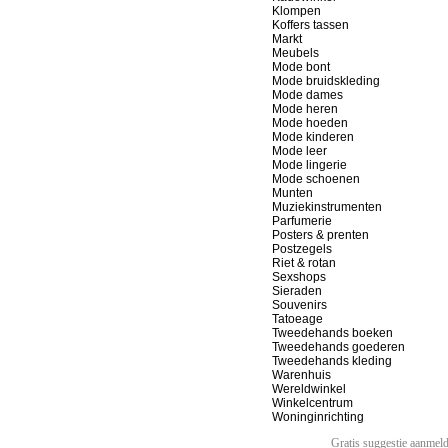
Klompen
Koffers tassen
Markt
Meubels
Mode bont
Mode bruidskleding
Mode dames
Mode heren
Mode hoeden
Mode kinderen
Mode leer
Mode lingerie
Mode schoenen
Munten
Muziekinstrumenten
Parfumerie
Posters & prenten
Postzegels
Riet & rotan
Sexshops
Sieraden
Souvenirs
Tatoeage
Tweedehands boeken
Tweedehands goederen
Tweedehands kleding
Warenhuis
Wereldwinkel
Winkelcentrum
Woninginrichting
Gratis suggestie aanmel