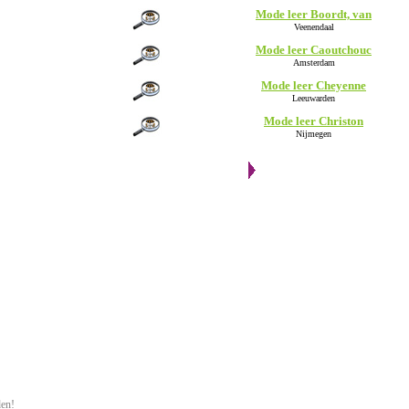
Mode leer Boordt, van
Veenendaal
Mode leer Caoutchouc
Amsterdam
Mode leer Cheyenne
Leeuwarden
Mode leer Christon
Nijmegen
den!