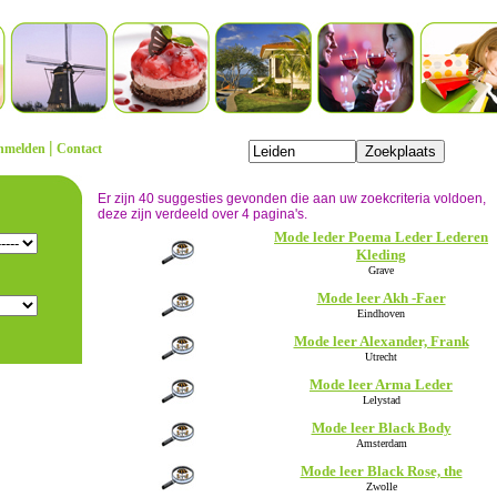
|
nmelden
Contact
Er zijn 40 suggesties gevonden die aan uw zoekcriteria voldoen,
deze zijn verdeeld over 4 pagina's.
Mode leder Poema Leder Lederen
Kleding
Grave
Mode leer Akh -Faer
Eindhoven
Mode leer Alexander, Frank
Utrecht
Mode leer Arma Leder
Lelystad
Mode leer Black Body
Amsterdam
Mode leer Black Rose, the
Zwolle