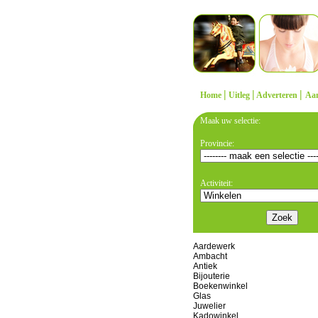
|
|
|
Home
Uitleg
Adverteren
Aa
Maak uw selectie:
Provincie:
Activiteit:
Aardewerk
Ambacht
Antiek
Bijouterie
Boekenwinkel
Glas
Juwelier
Kadowinkel