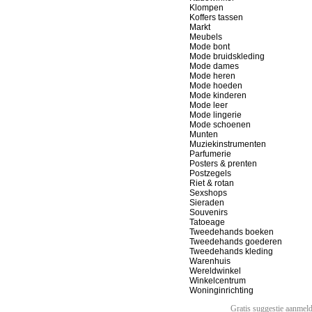
Klompen
Koffers tassen
Markt
Meubels
Mode bont
Mode bruidskleding
Mode dames
Mode heren
Mode hoeden
Mode kinderen
Mode leer
Mode lingerie
Mode schoenen
Munten
Muziekinstrumenten
Parfumerie
Posters & prenten
Postzegels
Riet & rotan
Sexshops
Sieraden
Souvenirs
Tatoeage
Tweedehands boeken
Tweedehands goederen
Tweedehands kleding
Warenhuis
Wereldwinkel
Winkelcentrum
Woninginrichting
Gratis suggestie aanmel