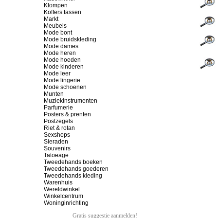
Klompen
Koffers tassen
Markt
Meubels
Mode bont
Mode bruidskleding
Mode dames
Mode heren
Mode hoeden
Mode kinderen
Mode leer
Mode lingerie
Mode schoenen
Munten
Muziekinstrumenten
Parfumerie
Posters & prenten
Postzegels
Riet & rotan
Sexshops
Sieraden
Souvenirs
Tatoeage
Tweedehands boeken
Tweedehands goederen
Tweedehands kleding
Warenhuis
Wereldwinkel
Winkelcentrum
Woninginrichting
Gratis suggestie aanmelden!