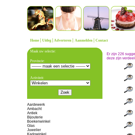
|
|
|
|
Home
Uitleg
Adverteren
Aanmelden
Contact
Maak uw selectie:
Er zijn 226 sugg
deze zijn verdeel
Provincie:
Activiteit:
Aardewerk
Ambacht
Antiek
Bijouterie
Boekenwinkel
Glas
Juwelier
Kadowinkel