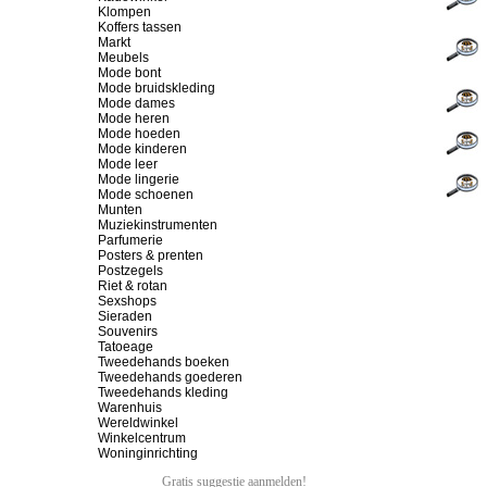
Klompen
Koffers tassen
Markt
Meubels
Mode bont
Mode bruidskleding
Mode dames
Mode heren
Mode hoeden
Mode kinderen
Mode leer
Mode lingerie
Mode schoenen
Munten
Muziekinstrumenten
Parfumerie
Posters & prenten
Postzegels
Riet & rotan
Sexshops
Sieraden
Souvenirs
Tatoeage
Tweedehands boeken
Tweedehands goederen
Tweedehands kleding
Warenhuis
Wereldwinkel
Winkelcentrum
Woninginrichting
Gratis suggestie aanmelden!