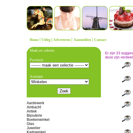
|
|
|
|
Home
Uitleg
Adverteren
Aanmelden
Contact
Maak uw selectie:
Er zijn 33 sugge
deze zijn verdeel
Provincie:
Activiteit:
Aardewerk
Ambacht
Antiek
Bijouterie
Boekenwinkel
Glas
Juwelier
Kadowinkel