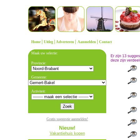
|
|
|
|
Home
Uitleg
Adverteren
Aanmelden
Contact
Maak uw selectie:
Er zijn 13 sugge
deze zijn verdeel
Provincie:
Gemeente:
Activiteit:
Gratis suggestie aanmelden!
Nieuw!
Vakantiehuis kopen