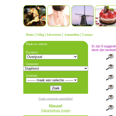
|
|
|
|
Home
Uitleg
Adverteren
Aanmelden
Contact
Maak uw selectie:
Er zijn 9 sugges
deze zijn verdeel
Provincie:
Gemeente:
Activiteit:
Gratis suggestie aanmelden!
Nieuw!
Vakantiehuis kopen