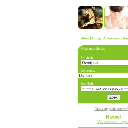
|
|
|
Home
Uitleg
Adverteren
Aa
Maak uw selectie:
Provincie:
Gemeente:
Activiteit:
Gratis suggestie aanmel
Nieuw!
Vakantiehuis kope