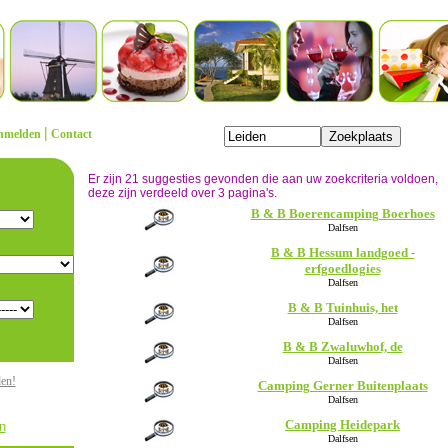
|
nmelden
Contact
Er zijn 21 suggesties gevonden die aan uw zoekcriteria voldoen,
deze zijn verdeeld over 3 pagina's.
B & B Boerencamping Boerhoes
Dalfsen
B & B Hessum landgoed -
erfgoedlogies
Dalfsen
B & B Tuinhuis, het
Dalfsen
B & B Zwaluwhof, de
Dalfsen
den!
Camping Gerner Buitenplaats
Dalfsen
Camping Heidepark
n
Dalfsen