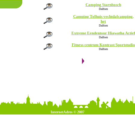
Camping Starnbosch
Dalfsen
Camping Tolhuis vechtdalcamping,
het
Dalfsen
Extreme Eendentour Hiawatha Actief
Dalfsen
Fitness centrum Kontrast Sportstudio
Dalfsen
InternetAdres © 2007