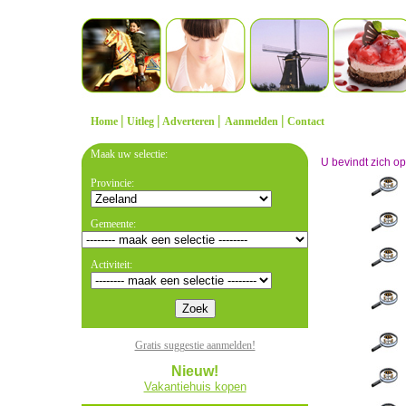
|
|
|
|
Home
Uitleg
Adverteren
Aanmelden
Contact
Maak uw selectie:
U bevindt zich o
Provincie:
Gemeente:
Activiteit:
Gratis suggestie aanmelden!
Nieuw!
Vakantiehuis kopen