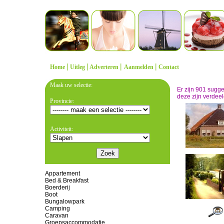
|
|
|
|
Home
Uitleg
Adverteren
Aanmelden
Contact
Maak uw selectie:
Er zijn 901 sugg
deze zijn verdeel
Provincie:
Activiteit:
Appartement
Bed & Breakfast
Boerderij
Boot
Bungalowpark
Camping
Caravan
Groepsaccommodatie