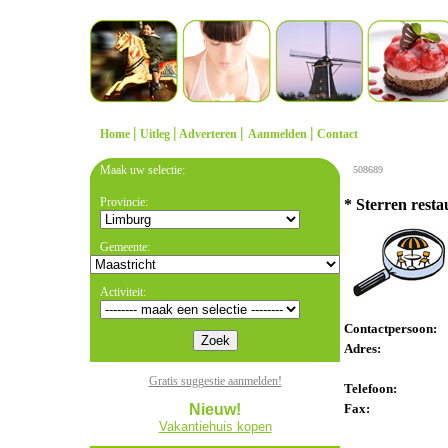
|
|
|
|
Home
Uitleg
Adverteren
Aanmelden
Contact
Maak uw selectie:
508689
Provincie:
* Sterren rest
Gemeente:
Activiteit:
Contactpersoon:
Adres:
Gratis suggestie aanmelden!
Telefoon:
Nieuw!
Fax:
Vakantiehuis kopen