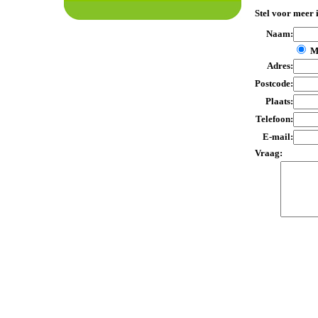
Stel voor meer 
Naam:
M
Adres:
Postcode:
Plaats:
Telefoon:
E-mail:
Vraag: