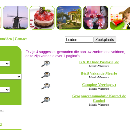
|
nmelden
Contact
Er zijn 4 suggesties gevonden die aan uw zoekcriteria voldoen,
deze zijn verdeeld over 1 pagina's.
B & B Oude Pastorie, de
Meerlo-Wanssum
B&B Vakantie Meerlo
Meerlo-Wanssum
Camping Veerhuys, t
Meerlo-Wanssum
Groepsaccommodatie Kasteel de
Gunhof
Meerlo-Wanssum
den!
n