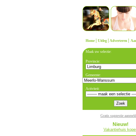
|
|
|
Home
Uitleg
Adverteren
Aa
Maak uw selectie:
Provincie:
Gemeente:
Activiteit:
Gratis suggestie aanmel
Nieuw!
Vakantiehuis kope