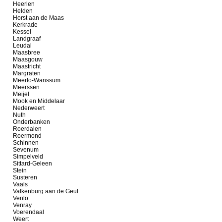
Heerlen
Helden
Horst aan de Maas
Kerkrade
Kessel
Landgraaf
Leudal
Maasbree
Maasgouw
Maastricht
Margraten
Meerlo-Wanssum
Meerssen
Meijel
Mook en Middelaar
Nederweert
Nuth
Onderbanken
Roerdalen
Roermond
Schinnen
Sevenum
Simpelveld
Sittard-Geleen
Stein
Susteren
Vaals
Valkenburg aan de Geul
Venlo
Venray
Voerendaal
Weert