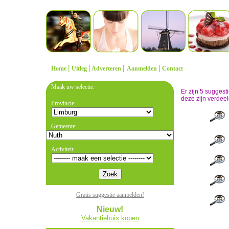
|
|
|
|
Home
Uitleg
Adverteren
Aanmelden
Contact
Maak uw selectie:
Er zijn 5 sugges
deze zijn verdeel
Provincie:
Gemeente:
Activiteit:
Gratis suggestie aanmelden!
Nieuw!
Vakantiehuis kopen