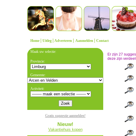
|
|
|
|
Home
Uitleg
Adverteren
Aanmelden
Contact
Maak uw selectie:
Er zijn 27 sugge
deze zijn verdeel
Provincie:
Gemeente:
Activiteit:
Gratis suggestie aanmelden!
Nieuw!
Vakantiehuis kopen