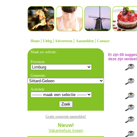
|
|
|
|
Home
Uitleg
Adverteren
Aanmelden
Contact
Maak uw selectie:
Er zijn 68 sugge
deze zijn verdeel
Provincie:
Gemeente:
Activiteit:
Gratis suggestie aanmelden!
Nieuw!
Vakantiehuis kopen