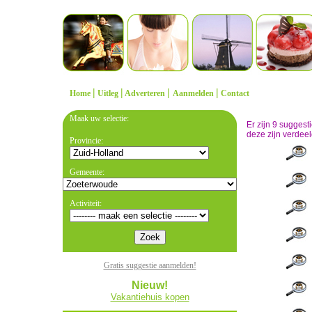
|
|
|
|
Home
Uitleg
Adverteren
Aanmelden
Contact
Maak uw selectie:
Er zijn 9 sugges
deze zijn verdeel
Provincie:
Gemeente:
Activiteit:
Gratis suggestie aanmelden!
Nieuw!
Vakantiehuis kopen