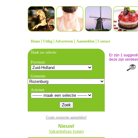
|
|
|
|
Home
Uitleg
Adverteren
Aanmelden
Contact
Maak uw selectie:
Er zijn 1 sugges
deze zijn verdeel
Provincie:
Gemeente:
Activiteit:
Gratis suggestie aanmelden!
Nieuw!
Vakantiehuis kopen