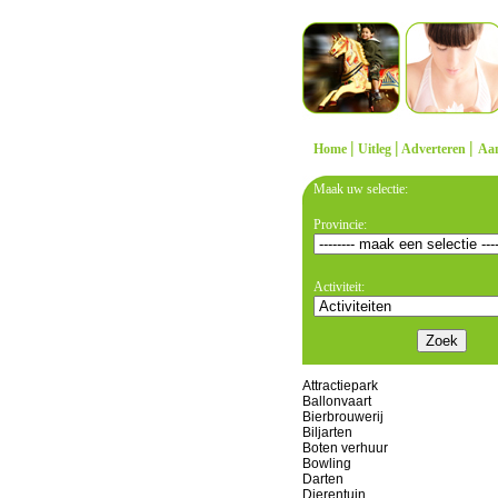
|
|
|
Home
Uitleg
Adverteren
Aa
Maak uw selectie:
Provincie:
Activiteit:
Attractiepark
Ballonvaart
Bierbrouwerij
Biljarten
Boten verhuur
Bowling
Darten
Dierentuin