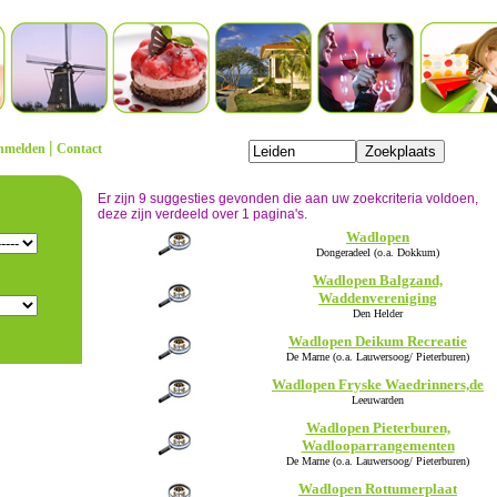
|
nmelden
Contact
Er zijn 9 suggesties gevonden die aan uw zoekcriteria voldoen,
deze zijn verdeeld over 1 pagina's.
Wadlopen
Dongeradeel (o.a. Dokkum)
Wadlopen Balgzand,
Waddenvereniging
Den Helder
Wadlopen Deikum Recreatie
De Marne (o.a. Lauwersoog/ Pieterburen)
Wadlopen Fryske Waedrinners,de
Leeuwarden
Wadlopen Pieterburen,
Wadlooparrangementen
De Marne (o.a. Lauwersoog/ Pieterburen)
Wadlopen Rottumerplaat