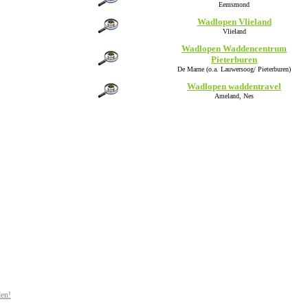
Eemsmond
Wadlopen Vlieland
Vlieland
Wadlopen Waddencentrum
Pieterburen
De Marne (o.a. Lauwersoog/ Pieterburen)
Wadlopen waddentravel
Ameland, Nes
den!