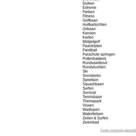
Duiken
Extreme
Fietsen
Fitness
Golfbaan
Huifkartochten
IJsbaan
Kanoen
Karten
Midgetgolf
Paardrijden
Paintball
Parachute springen
Pottenbakkerij
Rondvaartboot
Rondvluchten
Ski
Snookeren
Speeltuin
Squashbaan
Surfen
Survival
Tennisbaan
Themapark
Vissen
Wadlopen
Waterfietsen
Zeilen & Surfen
Zwembad
Gratis suggestie aanmel